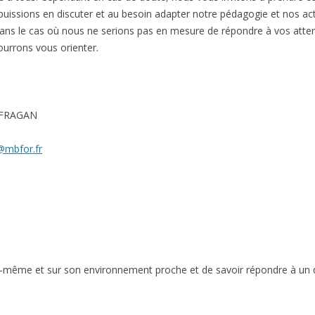
issions en discuter et au besoin adapter notre pédagogie et nos acti
Dans le cas où nous ne serions pas en mesure de répondre à vos atten
ourrons vous orienter.
OUFRAGAN
@mbfor.fr
i-même et sur son environnement proche et de savoir répondre à un q